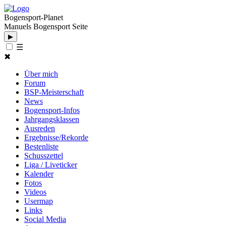
Bogensport-Planet
Manuels Bogensport Seite
▶
☰
✖
Über mich
Forum
BSP-Meisterschaft
News
Bogensport-Infos
Jahrgangsklassen
Ausreden
Ergebnisse/Rekorde
Bestenliste
Schusszettel
Liga / Liveticker
Kalender
Fotos
Videos
Usermap
Links
Social Media