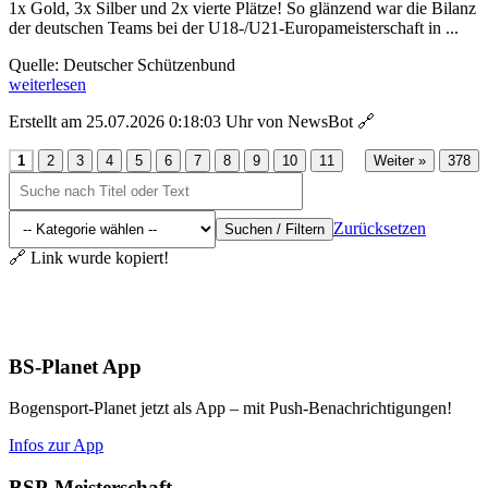
1x Gold, 3x Silber und 2x vierte Plätze! So glänzend war die Bilanz
der deutschen Teams bei der U18-/U21-Europameisterschaft in ...
Quelle: Deutscher Schützenbund
weiterlesen
Erstellt am 25.07.2026 0:18:03 Uhr von NewsBot
🔗
...
1
2
3
4
5
6
7
8
9
10
11
Weiter »
378
Zurücksetzen
Suchen / Filtern
🔗 Link wurde kopiert!
Aktuelles
BS-Planet App
Bogensport-Planet jetzt als App – mit Push-Benachrichtigungen!
Infos zur App
BSP-Meisterschaft