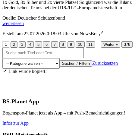
1x Gold, 3x Silber und 2x vierte Plätze! So glänzend war die Bilanz
der deutschen Teams bei der U18-/U21-Europameisterschaft in ...
Quelle: Deutscher Schützenbund
weiterlesen
Erstellt am 25.07.2026 0:18:03 Uhr von NewsBot
🔗
...
1
2
3
4
5
6
7
8
9
10
11
Weiter »
378
Zurücksetzen
Suchen / Filtern
🔗 Link wurde kopiert!
Aktuelles
BS-Planet App
Bogensport-Planet jetzt als App – mit Push-Benachrichtigungen!
Infos zur App
BSP-Meisterschaft