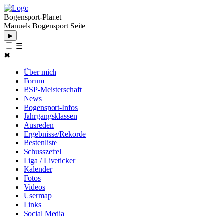
Bogensport-Planet
Manuels Bogensport Seite
▶
☰
✖
Über mich
Forum
BSP-Meisterschaft
News
Bogensport-Infos
Jahrgangsklassen
Ausreden
Ergebnisse/Rekorde
Bestenliste
Schusszettel
Liga / Liveticker
Kalender
Fotos
Videos
Usermap
Links
Social Media