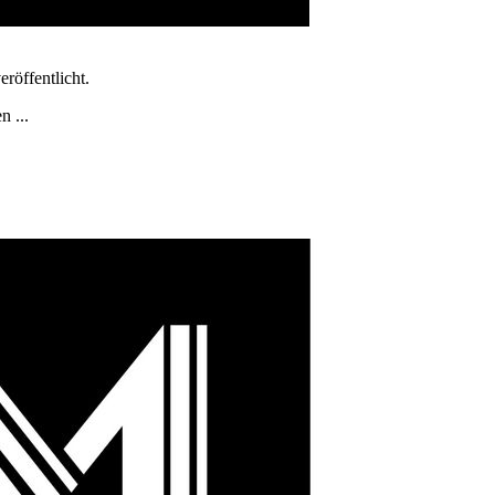
röffentlicht.
n ...