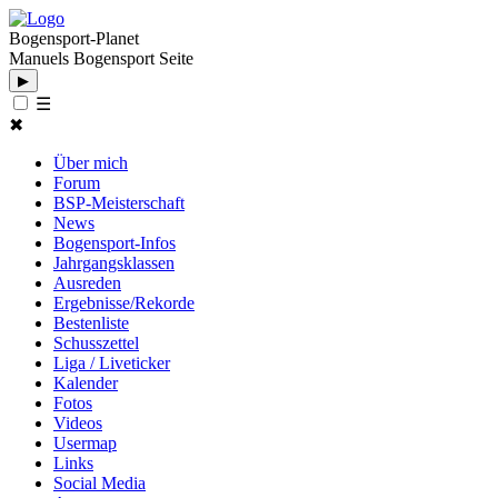
Bogensport-Planet
Manuels Bogensport Seite
▶
☰
✖
Über mich
Forum
BSP-Meisterschaft
News
Bogensport-Infos
Jahrgangsklassen
Ausreden
Ergebnisse/Rekorde
Bestenliste
Schusszettel
Liga / Liveticker
Kalender
Fotos
Videos
Usermap
Links
Social Media