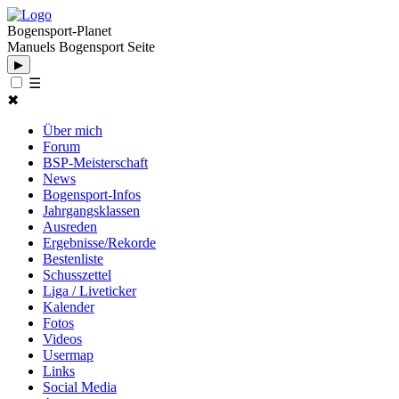
Bogensport-Planet
Manuels Bogensport Seite
▶
☰
✖
Über mich
Forum
BSP-Meisterschaft
News
Bogensport-Infos
Jahrgangsklassen
Ausreden
Ergebnisse/Rekorde
Bestenliste
Schusszettel
Liga / Liveticker
Kalender
Fotos
Videos
Usermap
Links
Social Media