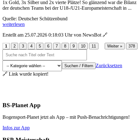
1x Gold, 3x Silber und 2x vierte Plätze! So glänzend war die Bilanz
der deutschen Teams bei der U18-/U21-Europameisterschaft in ...
Quelle: Deutscher Schützenbund
weiterlesen
Erstellt am 25.07.2026 0:18:03 Uhr von NewsBot
🔗
...
1
2
3
4
5
6
7
8
9
10
11
Weiter »
378
Zurücksetzen
Suchen / Filtern
🔗 Link wurde kopiert!
Aktuelles
BS-Planet App
Bogensport-Planet jetzt als App – mit Push-Benachrichtigungen!
Infos zur App
BSP-Meisterschaft