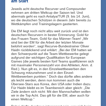
am Start
Jeweils acht deutsche Recurver und Compounder
nehmen am dritten Weltcup der Saison teil. Und
abermals geht es nach Antalya/TUR (9. bis 14. Juni),
wo die deutschen Schützen in diesem Jahr bereits zu
Wettkämpfen und Trainingslagern gastierten.
Die EM liegt noch nicht allzu weit zurück und ist den
deutschen Recurvern in bester Erinnerung: Gold für
das Frauen-Team, Gold für das Männer-Team! „Wir
sind bei der EM für die Arbeit der letzten Monate
belohnt worden“, sagt Recurve-Bundestrainer Oliver
Haidn rückblickend und erklärt: „Bei der EM hatten wir
den Schwerpunkt auf die Team-Wettbewerbe gelegt
aufgrund der wichtigen Qualifikation für European
Games (die jeweils besten fünf Teams qualifizieren sich
mit maximaler Personenzahl von drei Athleten, Anm. d.
Red.). Nun gilt es, in den Einzelwettbewerben den
Schwung mitzunehmen und in den Einzel-
Wettbewerben punkten.“ Doch das dürfte alles andere
als leicht werden, denn nun kommen auch die
Übersee-Stars aus Korea, den USA oder Indien dazu.
Für Haidn bleibt es im Teambereich aber gleich: „Die
Ziele ändern sich nicht: Mit den Mannschaften wollen
wir in die Top Acht. Das gilt für die EM, aber auch für
einen Weltcup.“