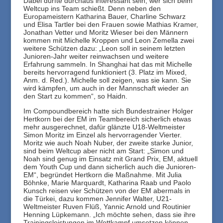
Dabei dürfte durchaus interessant sein, wer sich beim
Weltcup ins Team schießt. Denn neben den
Europameistern Katharina Bauer, Charline Schwarz
und Elisa Tartler bei den Frauen sowie Mathias Kramer,
Jonathan Vetter und Moritz Wieser bei den Männern
kommen mit Michelle Kroppen und Leon Zemella zwei
weitere Schützen dazu: „Leon soll in seinem letzten
Junioren-Jahr weiter reinwachsen und weitere
Erfahrung sammeln. In Shanghai hat das mit Michelle
bereits hervorragend funktioniert (3. Platz im Mixed,
Anm. d. Red.). Michelle soll zeigen, was sie kann. Sie
wird kämpfen, um auch in der Mannschaft wieder an
den Start zu kommen“, so Haidn.
Im Compoundbereich hatte sich Bundestrainer Holger
Hertkorn bei der EM im Teambereich sicherlich etwas
mehr ausgerechnet, dafür glänzte U18-Weltmeister
Simon Moritz im Einzel als hervorragender Vierter.
Moritz wie auch Noah Nuber, der zweite starke Junior,
sind beim Weltcup aber nicht am Start: „Simon und
Noah sind genug im Einsatz mit Grand Prix, EM, aktuell
dem Youth Cup und dann sicherlich auch die Junioren-
EM“, begründet Hertkorn die Maßnahme. Mit Julia
Böhnke, Marie Marquardt, Katharina Raab und Paolo
Kunsch reisen vier Schützen von der EM abermals in
die Türkei, dazu kommen Jennifer Walter, U21-
Weltmeister Ruven Flüß, Yannic Arnold und Routinier
Henning Lüpkemann. „Ich möchte sehen, dass sie ihre
Trainingsleistungen im Wettkampf umsetzen können