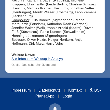
Recurve
: Katharina Bauer (Raubling), Michelle
Kroppen, Elisa Tartler (beide Berlin), Charline Schwarz
(Feucht), Mathias Kramer (Herßum), Jonathan Vetter
(Deufringen), Moritz Wieser (Trostberg), Leon Zemella
(Tecklenburg)
Compound
: Julia Böhnke (Sigmaringen), Marie
Marquardt (Potsdam), Katharina Raab (Wertach),
Jennifer Walter (Weil), Yannic Arnold (Kaarst), Ruven
Flüß (Künzelsau), Paolo Kunsch (Schwaikheim),
Henning Lüpkemann (Sigmaringen)
Betreuer
: Oliver Haidn, Holger Hertkorn, Antje
Hoffmann, Dirk Marz, Harry Vohs
Weitere News:
Alle Infos zum Weltcup in Antalya
Quelle: Deutscher Schützenbund
Impressum
|
Datenschutz
|
Kontakt
|
🌎 BS-
Planet App
|
Login
🔔