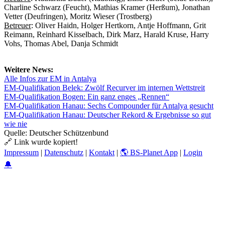
Charline Schwarz (Feucht), Mathias Kramer (Herßum), Jonathan
Vetter (Deufringen), Moritz Wieser (Trostberg)
Betreuer
: Oliver Haidn, Holger Hertkorn, Antje Hoffmann, Grit
Reimann, Reinhard Kisselbach, Dirk Marz, Harald Kruse, Harry
Vohs, Thomas Abel, Danja Schmidt
Weitere News:
Alle Infos zur EM in Antalya
EM-Qualifikation Belek: Zwölf Recurver im internen Wettstreit
EM-Qualifikation Bogen: Ein ganz enges „Rennen“
EM-Qualifikation Hanau: Sechs Compounder für Antalya gesucht
EM-Qualifikation Hanau: Deutscher Rekord & Ergebnisse so gut
wie nie
Quelle: Deutscher Schützenbund
🔗 Link wurde kopiert!
Impressum
|
Datenschutz
|
Kontakt
|
🌎 BS-Planet App
|
Login
🔔