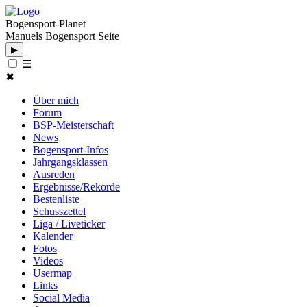
Bogensport-Planet
Manuels Bogensport Seite
▶
☰
✖
Über mich
Forum
BSP-Meisterschaft
News
Bogensport-Infos
Jahrgangsklassen
Ausreden
Ergebnisse/Rekorde
Bestenliste
Schusszettel
Liga / Liveticker
Kalender
Fotos
Videos
Usermap
Links
Social Media