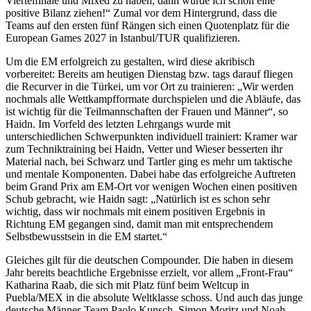
Viertelfinale und Mixed zu haben, dann würde ich schon eine
positive Bilanz ziehen!“ Zumal vor dem Hintergrund, dass die
Teams auf den ersten fünf Rängen sich einen Quotenplatz für die
European Games 2027 in Istanbul/TUR qualifizieren.
Um die EM erfolgreich zu gestalten, wird diese akribisch
vorbereitet: Bereits am heutigen Dienstag bzw. tags darauf fliegen
die Recurver in die Türkei, um vor Ort zu trainieren: „Wir werden
nochmals alle Wettkampfformate durchspielen und die Abläufe, das
ist wichtig für die Teilmannschaften der Frauen und Männer“, so
Haidn. Im Vorfeld des letzten Lehrgangs wurde mit
unterschiedlichen Schwerpunkten individuell trainiert: Kramer war
zum Techniktraining bei Haidn, Vetter und Wieser besserten ihr
Material nach, bei Schwarz und Tartler ging es mehr um taktische
und mentale Komponenten. Dabei habe das erfolgreiche Auftreten
beim Grand Prix am EM-Ort vor wenigen Wochen einen positiven
Schub gebracht, wie Haidn sagt: „Natürlich ist es schon sehr
wichtig, dass wir nochmals mit einem positiven Ergebnis in
Richtung EM gegangen sind, damit man mit entsprechendem
Selbstbewusstsein in die EM startet.“
Gleiches gilt für die deutschen Compounder. Die haben in diesem
Jahr bereits beachtliche Ergebnisse erzielt, vor allem „Front-Frau“
Katharina Raab, die sich mit Platz fünf beim Weltcup in
Puebla/MEX in die absolute Weltklasse schoss. Und auch das junge
deutsche Männer-Team Paolo Kunsch, Simon Moritz und Noah