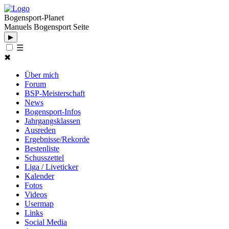
Bogensport-Planet
Manuels Bogensport Seite
▶
☰
✖
Über mich
Forum
BSP-Meisterschaft
News
Bogensport-Infos
Jahrgangsklassen
Ausreden
Ergebnisse/Rekorde
Bestenliste
Schusszettel
Liga / Liveticker
Kalender
Fotos
Videos
Usermap
Links
Social Media