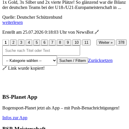
1x Gold, 3x Silber und 2x vierte Plätze! So glänzend war die Bilanz
der deutschen Teams bei der U18-/U21-Europameisterschaft in ...
Quelle: Deutscher Schützenbund
weiterlesen
Erstellt am 25.07.2026 0:18:03 Uhr von NewsBot
🔗
...
1
2
3
4
5
6
7
8
9
10
11
Weiter »
378
Zurücksetzen
Suchen / Filtern
🔗 Link wurde kopiert!
Aktuelles
BS-Planet App
Bogensport-Planet jetzt als App – mit Push-Benachrichtigungen!
Infos zur App
BSP-Meisterschaft