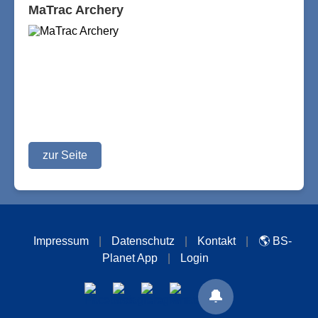
MaTrac Archery
zur Seite
Impressum
|
Datenschutz
|
Kontakt
|
🌎 BS-
Planet App
|
Login
🔔