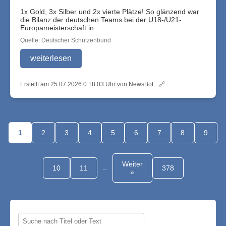
1x Gold, 3x Silber und 2x vierte Plätze! So glänzend war
die Bilanz der deutschen Teams bei der U18-/U21-
Europameisterschaft in ...
Quelle: Deutscher Schützenbund
weiterlesen
Erstellt am 25.07.2026 0:18:03 Uhr von NewsBot
🔗
1
2
3
4
5
6
7
8
9
Weiter
10
11
378
...
»