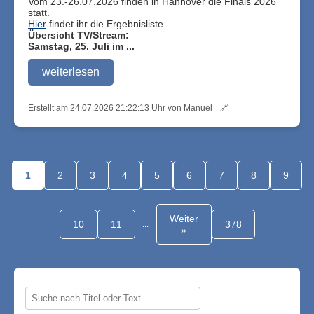
Vom 23.-26.07.2026 finden in Hannover die Finals 2026
statt.
Hier
findet ihr die Ergebnisliste.
Übersicht TV/Stream:
Samstag, 25. Juli im ...
weiterlesen
Erstellt am 24.07.2026 21:22:13 Uhr von Manuel
🔗
1
2
3
4
5
6
7
8
9
Weiter
10
11
378
...
»