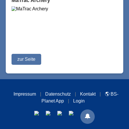
MaTrac Archery
zur Seite
Impressum
|
Datenschutz
|
Kontakt
|
🌎 BS-
Planet App
|
Login
🔔