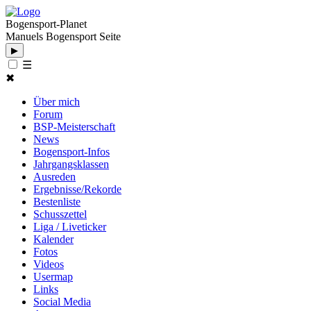
Bogensport-Planet
Manuels Bogensport Seite
▶
☰
✖
Über mich
Forum
BSP-Meisterschaft
News
Bogensport-Infos
Jahrgangsklassen
Ausreden
Ergebnisse/Rekorde
Bestenliste
Schusszettel
Liga / Liveticker
Kalender
Fotos
Videos
Usermap
Links
Social Media