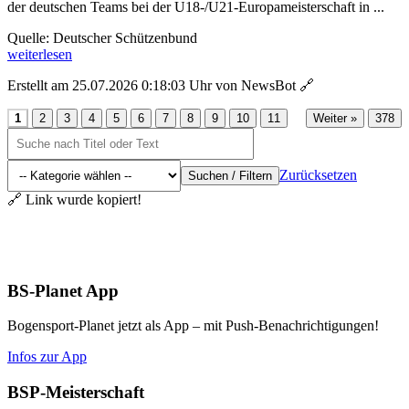
der deutschen Teams bei der U18-/U21-Europameisterschaft in ...
Quelle: Deutscher Schützenbund
weiterlesen
Erstellt am 25.07.2026 0:18:03 Uhr von NewsBot
🔗
...
1
2
3
4
5
6
7
8
9
10
11
Weiter »
378
Zurücksetzen
Suchen / Filtern
🔗 Link wurde kopiert!
Aktuelles
BS-Planet App
Bogensport-Planet jetzt als App – mit Push-Benachrichtigungen!
Infos zur App
BSP-Meisterschaft