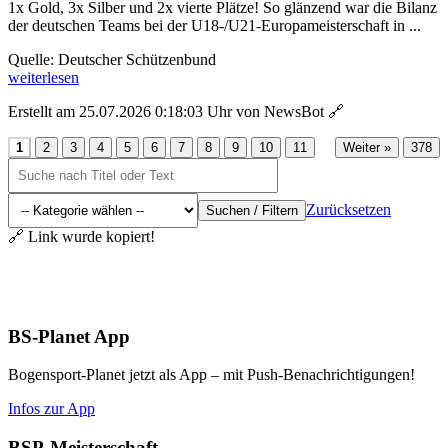
1x Gold, 3x Silber und 2x vierte Plätze! So glänzend war die Bilanz
der deutschen Teams bei der U18-/U21-Europameisterschaft in ...
Quelle: Deutscher Schützenbund
weiterlesen
Erstellt am 25.07.2026 0:18:03 Uhr von NewsBot
🔗
...
1
2
3
4
5
6
7
8
9
10
11
Weiter »
378
Zurücksetzen
Suchen / Filtern
🔗 Link wurde kopiert!
Aktuelles
BS-Planet App
Bogensport-Planet jetzt als App – mit Push-Benachrichtigungen!
Infos zur App
BSP-Meisterschaft