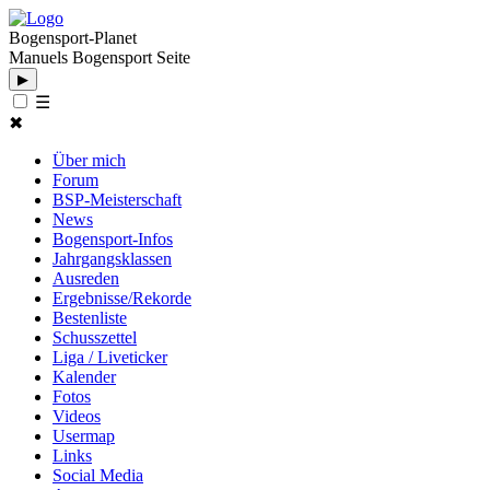
Bogensport-Planet
Manuels Bogensport Seite
▶
☰
✖
Über mich
Forum
BSP-Meisterschaft
News
Bogensport-Infos
Jahrgangsklassen
Ausreden
Ergebnisse/Rekorde
Bestenliste
Schusszettel
Liga / Liveticker
Kalender
Fotos
Videos
Usermap
Links
Social Media