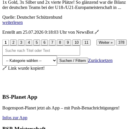
1x Gold, 3x Silber und 2x vierte Plätze! So glänzend war die Bilanz
der deutschen Teams bei der U18-/U21-Europameisterschaft in ...
Quelle: Deutscher Schützenbund
weiterlesen
Erstellt am 25.07.2026 0:18:03 Uhr von NewsBot
🔗
...
1
2
3
4
5
6
7
8
9
10
11
Weiter »
378
Zurücksetzen
Suchen / Filtern
🔗 Link wurde kopiert!
Aktuelles
BS-Planet App
Bogensport-Planet jetzt als App – mit Push-Benachrichtigungen!
Infos zur App
BSP-Meisterschaft