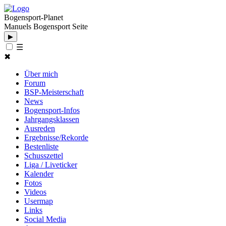
Bogensport-Planet
Manuels Bogensport Seite
▶
☰
✖
Über mich
Forum
BSP-Meisterschaft
News
Bogensport-Infos
Jahrgangsklassen
Ausreden
Ergebnisse/Rekorde
Bestenliste
Schusszettel
Liga / Liveticker
Kalender
Fotos
Videos
Usermap
Links
Social Media