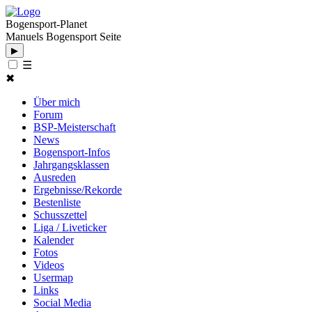
Bogensport-Planet
Manuels Bogensport Seite
▶
☰
✖
Über mich
Forum
BSP-Meisterschaft
News
Bogensport-Infos
Jahrgangsklassen
Ausreden
Ergebnisse/Rekorde
Bestenliste
Schusszettel
Liga / Liveticker
Kalender
Fotos
Videos
Usermap
Links
Social Media