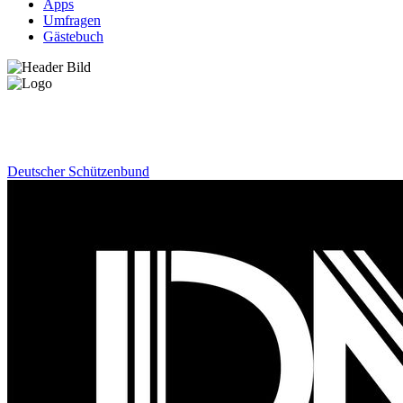
Apps
Umfragen
Gästebuch
News
Deutscher Schützenbund